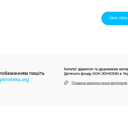
ПРО ПР
Каталог діджитал та друкованих матер
 побажанням пишіть
Дитячого фонду ООН (ЮНІСЕФ) в Укр
ilnoteka.org
Правила використання матеріалів