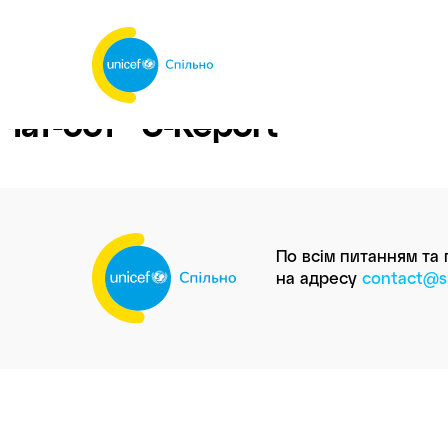
Спільнотека
ЮНІСЕФ
Україна
Чат-бот “U-Report”
По всім питанням та
на адресу
contact@sp