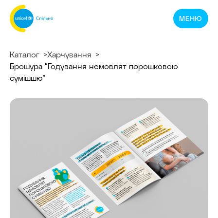
Спільнотека
МЕНЮ
ЮНІСЕФ
Україна
Каталог
Харчування
Брошура “Годування немовлят порошковою
сумішшю”