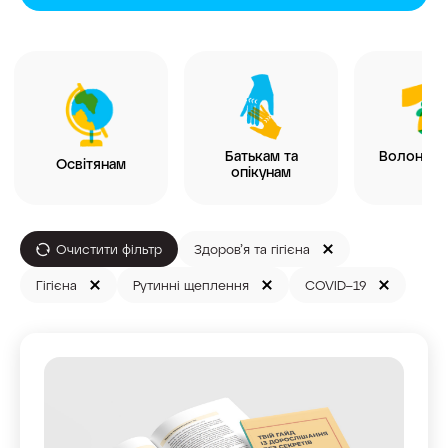
Батькам та
Волонтер
Освітянам
опікунам
ГО
Очистити фільтр
Здоров’я та гігієна
Гігієна
Рутинні щеплення
COVID–19