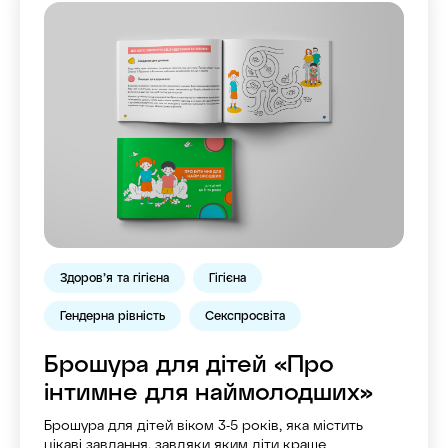
Здоров’я та гігієна
Гігієна
Гендерна рівність
Секспросвіта
Брошура для дітей «Про
інтимне для наймолодших»
Брошура для дітей віком 3-5 років, яка містить
цікаві завдання, завдяки яким діти краще