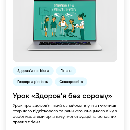
Здоров’я та гігієна
Гігієна
Гендерна рівність
Секспросвіта
Урок «Здоровʼя без сорому»
Урок про здоровʼя, який ознайомить учнів і учениць
старшого підліткового та раннього юнацького віку з
особливостями організму, менструацій та основних
правил гігієни.