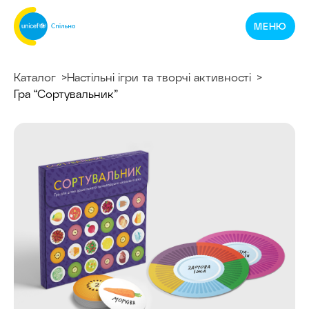
Спільнотека
МЕНЮ
ЮНІСЕФ
Україна
Каталог
Настільні ігри та творчі активності
Гра “Сортувальник”