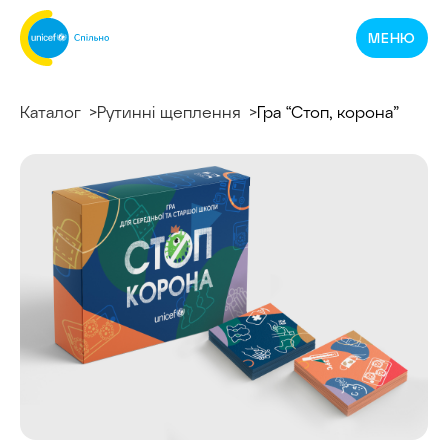
Спільнотека
МЕНЮ
ЮНІСЕФ
Україна
Каталог
Рутинні щеплення
Гра “Стоп, корона”