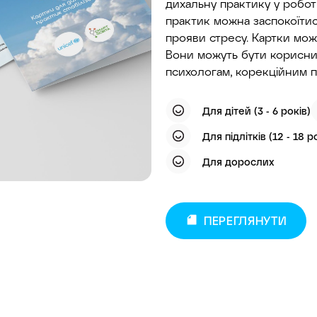
дихальну практику у робот
практик можна заспокоїтис
прояви стресу. Картки можн
Вони можуть бути корисним
психологам, корекційним п
Для дітей (3 - 6 років)
Для підлітків (12 - 18 р
Для дорослих
ПЕРЕГЛЯНУТИ