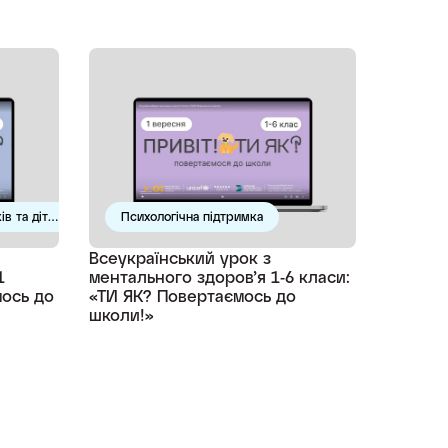
ів та дітей
Психологічна підтримка
Всеукраїнський урок з
1
ментального здоров’я 1-6 класи:
мось до
«ТИ ЯК? Повертаємось до
школи!»