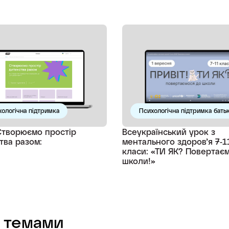
ологічна підтримка
Психологічна підтримка батьк
Створюємо простір
Всеукраїнський урок з
тва разом:
ментального здоров’я 7-1
класи: «ТИ ЯК? Повертає
школи!»
 темами