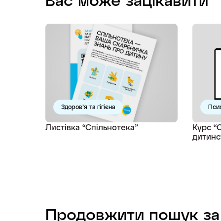
Здоров’я та гігієна
Псих
Листівка “Спільнотека”
Курс “
дитинс
Продовжити пошук за