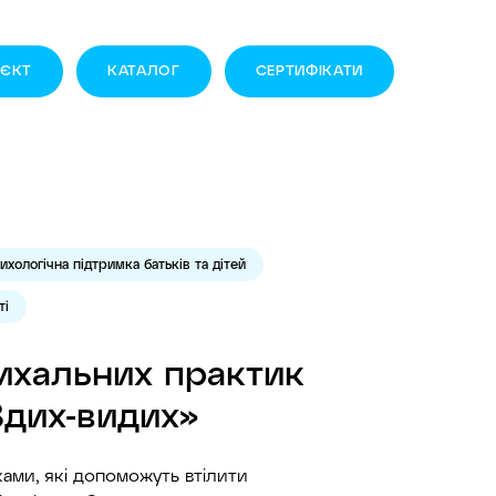
ОЄКТ
КАТАЛОГ
СЕРТИФІКАТИ
ихологічна підтримка батьків та дітей
ті
ихальних практик
«Вдих-видих»
ками, які допоможуть втілити