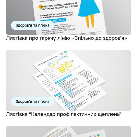
Здоров’я та гігієна
Листівка про гарячу лінію «Спільно до здоров’я»
Здоров’я та гігієна
Листівка “Календар профілактичних щеплень”