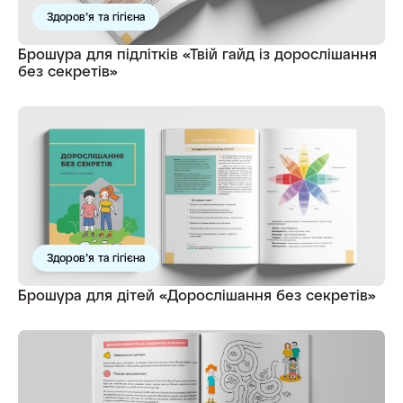
Здоров’я та гігієна
Брошура для підлітків «Твій гайд із дорослішання
без секретів»
Здоров’я та гігієна
Брошура для дітей «Дорослішання без секретів»