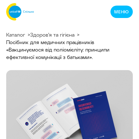
Спільнотека
МЕНЮ
ЮНІСЕФ
Україна
Каталог
Здоров’я та гігієна
Посібник для медичних працівників
«Вакцинуємося від поліомієліту: принципи
ефективної комунікації з батьками».