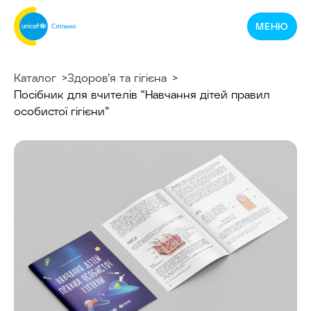
Спільнотека
МЕНЮ
ЮНІСЕФ
Україна
Каталог
Здоров’я та гігієна
Посібник для вчителів “Навчання дітей правил
особистої гігієни”