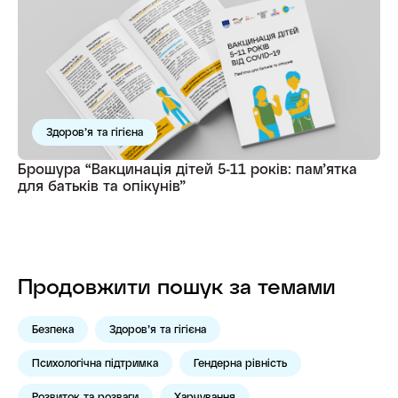
Здоров’я та гігієна
Брошура “Вакцинація дітей 5-11 років: пам’ятка
для батьків та опікунів”
Продовжити пошук за темами
Безпека
Здоров’я та гігієна
Психологічна підтримка
Гендерна рівність
Розвиток та розваги
Харчування