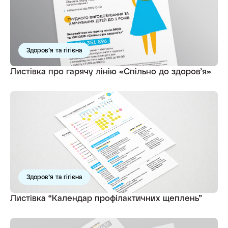
Здоров’я та гігієна
Листівка про гарячу лінію «Спільно до здоров’я»
Здоров’я та гігієна
Листівка “Календар профілактичних щеплень”