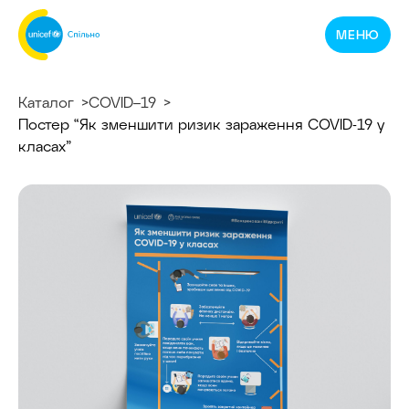
Спільнотека
МЕНЮ
ЮНІСЕФ
Україна
Каталог
COVID–19
Постер “Як зменшити ризик зараження COVID-19 у
класах”